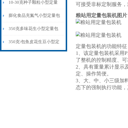
食品杂粮中药粉打包机
10-30克种子颗粒小型定量
可接受非标定制服务，
粮站用定量包装机
图片
包装机称重制袋封口
膨化食品充氮气小型定量包
装机厂家价格
350克多味花生小型定量包
装机背封品牌
350克\包鱼皮花生豆小型定
定量包装机的功能特征
1、该定量包装机采用
量包装机背封
了整机的控制精度、可
2、具有重量累计显示
定、操作简便。
3、大、中、小三级加
态下的强制执行功能，