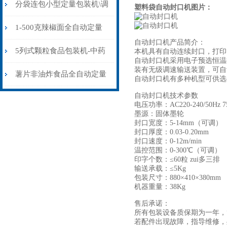
旦木绿豆全自动包装封口机
分袋连包小型定量包装机\调
塑料袋自动封口机
图片：
料粉量杯式自动包装封口机
1-500克辣椒面全自动定量
自动封口机产品简介：
包装机-高精度立式自动包装
5列式颗粒食品包装机-中药
本机具有自动连续封口，打印
自动封口机采用电子预选恒温
装有无级调速输送装置，可自
封口机
冲剂颗粒全自动包装封口机
薯片非油炸食品全自动定量
自动封口机有多种机型可供选
自动封口机技术参数
包装机-多头给袋式颗粒自动
电压功率：AC220-240/50Hz 7
墨源：固体墨轮
包装封口机
封口宽度：5-14mm（可调）
封口厚度：0.03-0.20mm
封口速度：0-12m/min
温控范围：0-300℃（可调）
印字个数：≤60粒 zui多三排
输送承载：≤5Kg
包装尺寸：880×410×380mm
机器重量：38Kg
售后承诺：
所有包装设备质保期为一年，
若配件出现故障，指导维修，