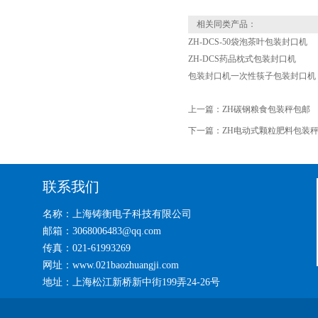
相关同类产品：
ZH-DCS-50袋泡茶叶包装封口机
ZH-DCS药品枕式包装封口机
包装封口机一次性筷子包装封口机
上一篇：
ZH碳钢粮食包装秤包邮
下一篇：
ZH电动式颗粒肥料包装
联系我们
名称：上海铸衡电子科技有限公司
邮箱：3068006483@qq.com
传真：021-61993269
网址：www.021baozhuangji.com
地址：上海松江新桥新中街199弄24-26号