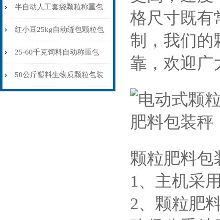
包装秤纯电动价格
半自动人工套袋颗粒称重包
格尺寸既有
装秤20-60公斤
红小豆25kg自动缝包颗粒包
制，我们的
装秤厂家
25-60千克饲料自动称重包
靠，欢迎广
装秤皮带输送式
50公斤塑料生物质颗粒包装
秤自流式价格
颗粒肥料包
1、主机采
2、颗粒肥