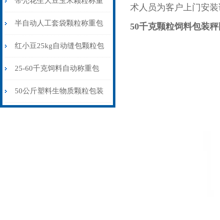
带壳花生大豆玉米颗粒称重
术人员为客户上门安装
包装秤纯电动价格
半自动人工套袋颗粒称重包
50千克颗粒饲料包装秤
装秤20-60公斤
红小豆25kg自动缝包颗粒包
装秤厂家
25-60千克饲料自动称重包
装秤皮带输送式
50公斤塑料生物质颗粒包装
秤自流式价格