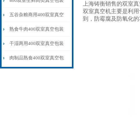
400双室生鲜肉类真空包装
上海铸衡销售的双室真
双室真空机主要是利用
机 食品真空包装保鲜设备
五谷杂粮商用400双室真空
到，防霉腐及防氧化的
包装机多少钱一台
熟食牛肉400双室真空包装
机抽气封口保鲜
干湿两用400双室真空包装
机水果蔬菜肉制品专用
肉制品熟食400双室真空包
装机保鲜防腐品牌