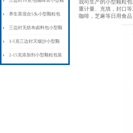
三边封10克\包咖啡豆小型颗
我司生产的小型颗粒包
重计量、充填，封口等
粒包装机多少钱
养生茶混合5头小型颗粒包
咖啡，芝麻等日用食品
装机高精度可定制
三边封无纺布卤料包小型颗
粒包装机厂家
3-5克三边封灭烟沙小型颗
粒包装机智能化
2-15克添加剂小型颗粒包装
机三边封