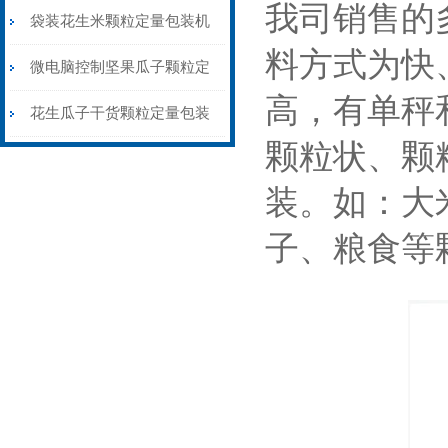
我司销售的
装机称重封口一体
袋装花生米颗粒定量包装机
料方式为快
1公斤背封价格
微电脑控制坚果瓜子颗粒定
高，有单秤
量包装机三边封价格
花生瓜子干货颗粒定量包装
颗粒状、颗
机背封三边封都可做
装。如：大
子、粮食等