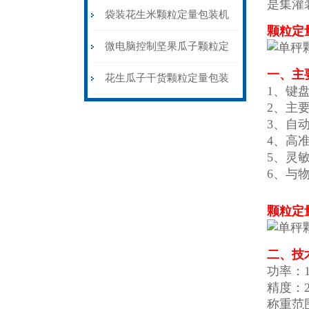
是集灌
装机称重封口一体
袋装花生米颗粒定量包装机
颗粒定
1公斤背封价格
微电脑控制坚果瓜子颗粒定
一、主
量包装机三边封价格
花生瓜子干货颗粒定量包装
1、键
2、主
机背封三边封都可做
3、自
4、高
5、灵
6、
与
颗粒定
二、技
功率：1
精度：
称重范围