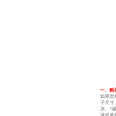
一、购
如果您
子尺寸
决。“
谈或者