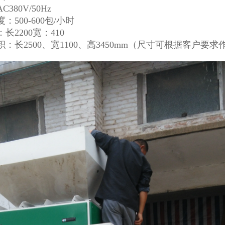
380V/50Hz
：500-600包/小时
长2200宽：410
：长2500、宽1100、高3450mm（尺寸可根据客户要求