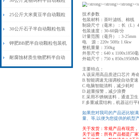
50公斤宠物饲料半自动颗粒
包装机配缝包机
技术参数
25公斤大米黄豆半自动颗粒
包装材料：茶叶滤纸、棉线
制袋尺寸（毫米）：长（L）40-
包装机配缝包机
30公斤石子半自动颗粒包装
包装速度：30-60袋/分
计量范围（毫升）：3-25mm
电 源：220v 50Hz 1.6kw
机皮带输送式
钾肥BB肥半自动颗粒包装机
整机重量：350kg
外形尺寸：640 x 1100x1850毫
304不锈钢材质
耐腐蚀材质生物肥料半自动
外箱尺寸：750 x 850x1950M
主要特点：
颗粒包装机厂家供应
A.该
采用高品质进口芯片 寿
B.智能调速无须调校自动变
C.电脑智能清料，减少耗时
D.超重报警，减少浪费
E.
采用不锈钢送料，通道卫生
F.多重减震结构，机器运行
如果您对我司的产品还比较满
量、等,以便为您提供的机型
关于发货：常规产品有现货，
关于运费：所有产品都是厂家