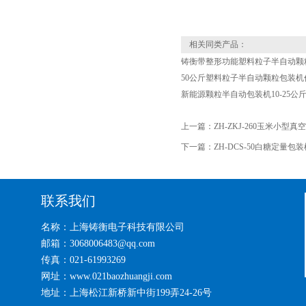
相关同类产品：
铸衡带整形功能塑料粒子半自动颗
50公斤塑料粒子半自动颗粒包装机
新能源颗粒半自动包装机10-25公
上一篇：
ZH-ZKJ-260玉米小型真
下一篇：
ZH-DCS-50白糖定量包装
联系我们
名称：上海铸衡电子科技有限公司
邮箱：3068006483@qq.com
传真：021-61993269
网址：www.021baozhuangji.com
地址：上海松江新桥新中街199弄24-26号