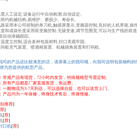
无需人工设定,设备运行中自动检测,自动设定;
频简约机械结构,易维护、磨损少、寿命长;
电路采用本公司研制的单刀机,触摸屏显示,变频器控制,良好的人机界面,操
速度和成袋长度采用双变频控制.无级变速,调节范围宽,可以与生产线的前道
眼自动准确跟踪;
口温度立控制,适合多种包装材料,封口美观牢固;
装间歇充气装置、喷酒精装置、机械插角装置和打码机.
我司的产品还比较满意的话，请屏幕上的我司哦，向我司说明包装物料的
以便为您提供的机型产品。
：常规产品有现货，72小时内发货，特殊规格型号需定制。
：所有产品都是厂家直接发货，免运费。
：一般物流为3-7天到达，可以选择自提，也可以送货上门。
：产品均为一年保修，终身技术售后，终身维修。
别推荐
]
荐
]
机
[
荐
]
机
[
荐
]
封口机
[
荐
]