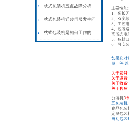
枕式包装机五点故障分析
主要性能:
1、袋长
2、双变
枕式包装机送袋伺服发生问
3、主控
4、包装
题时该如何解决
枕式包装机是如何工作的
高感光电
5、各封
6、
可安
如果您对
量、等,
关于发货
关于运费
关于收货
关于售后
分装机
[
特
五包装机
[
食品包装
定量包装
自动包装