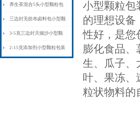
小型颗粒包
粒包装机多少钱
养生茶混合5头小型颗粒包
的理想设备
装机高精度可定制
三边封无纺布卤料包小型颗
性好，是您
粒包装机厂家
3-5克三边封灭烟沙小型颗
膨化食品、
粒包装机智能化
2-15克添加剂小型颗粒包装
生、瓜子、
机三边封
叶、果冻、
粒状物料的