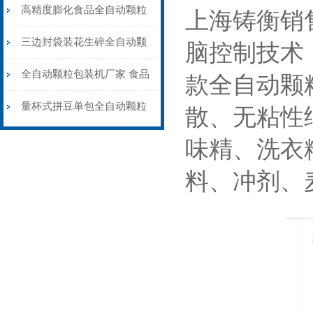
粒包装机高精度防静电
高精度膨化食品全自动颗粒
上海铸衡销
包装机15-35克\包
三边封袋装花生碎全自动颗
脑控制技术
粒包装机1000克\包
全自动颗粒包装机厂家 食品
款全自动颗
大米小米白糖食盐包装机
量杯式拼豆单包全自动颗粒
散、无粘性
包装机厂家可定制
味精、洗衣
料、冲剂、