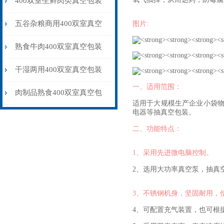
400双室生鲜肉类真空包装
机 食品真空包装保鲜设备
五谷杂粮商用400双室真空
图片:
包装机多少钱一台
熟食牛肉400双室真空包装
机抽气封口保鲜
干湿两用400双室真空包装
一、适用范围：
机水果蔬菜肉制品专用
肉制品熟食400双室真空包
适用于大规模生产企业小袋
电器等抽真空包装。
装机保鲜防腐品牌
二、功能特点：
1、采用先进微电脑控制。
2、选用大功率真空泵，抽真
3、不锈钢机身，坚固耐用，
4、可配置充气装置，也可根