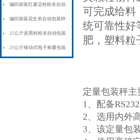
包装秤移动式双称
编织袋装红薯淀粉粉末自动
可完成给料
包装秤配缝口机
编织袋装花生米自动包装秤
统可靠性好
\自流式灌装秤品牌
25公斤炭黑粉粉末自动包装
肥，塑料粒
秤升降除尘式
25公斤移动式电子称重包装
秤粮库专用
定量包装秤主
1、配备RS23
2、选用内外
3、该定量包