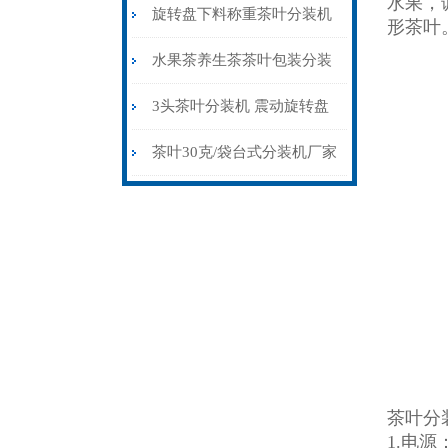
水果，
机30-80克
旋转盘下料称重茶叶分装机
形茶叶
生产厂家
水果茶养生茶茶叶包装分装
机可定制多头
3头茶叶分装机 震动旋转盘
下料分包机
茶叶30克/袋台式分装机厂家
茶叶分
1.电源：