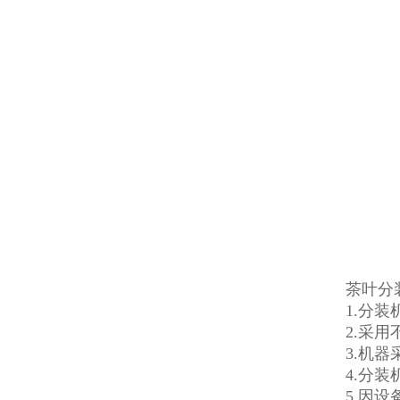
茶叶分
1.分
2.采
3.机
4.分
5.因