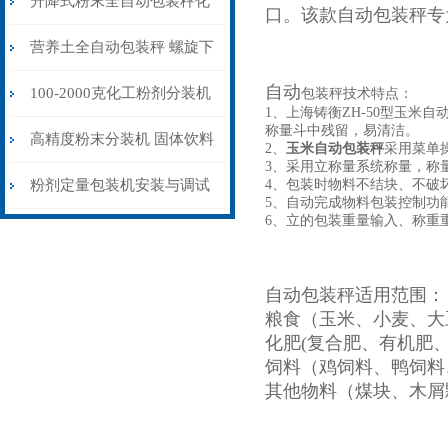
升降式粉末全自动包装秤化
口。该款自动包装秤专
工厂专用
营养土全自动包装秤 螺旋下
自动
料不锈钢称重打包机
100-2000克化工粉剂分装机
包装秤技术特点：
1、上海铸衡ZH-50型玉
称量斗中残留，易清洁。
螺旋下料品牌
高精度粉末分装机 固体饮料
2、
玉米自动包装秤
采用菜单
3、采用立称量系统称量，称
粉末分装机器价格
粉剂定量包装机安装与调试
4、包装时物料不结块、不破
5、自动完成物料包装控制功
6、立的包装重量输入、称重
自动包装秤适用范围：
粮食（玉米、小麦、大
化肥(复合肥、有机肥
饲料（鸡饲料、鸭饲料
其他物料（煤块、木屑