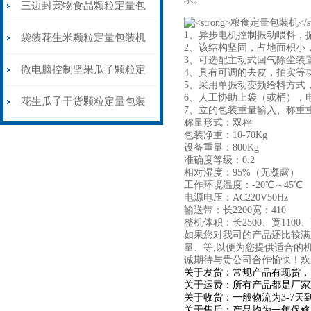
量包装机制袋封口一体
三边封宠物食品颗粒定量包
1、异步电机控制振动喂料，
装机称重封口一体
袋装花生米颗粒定量包装机
2、该
结构坚固，占地面积小
3、可选配主动式回气除尘装
1公斤背封价格
微电脑控制坚果瓜子颗粒定
4、
具有可调的去皮，拍实等
5、
采用单振动变频给料方式
6、人工协助上袋（或桶），
量包装机三边封价格
花生瓜子干货颗粒定量包装
7、立的包装重量输入、称重
称量形式：双秤
机背封三边封都可做
包装净重：10-70Kg
设备重量：800Kg
准确度等级：0.2
相对湿度：95%（无凝露）
工作环境温度：-20℃～45℃
电源电压：AC220V50Hz
输送带：长2200宽：410
整机体积：长2500、宽110
如果您对我司的产品还比较满
量、等,以便为您提供适合的
诚期待与贵公司合作愉快！欢
关于发货：常规产品有现货，
关于运费：所有产品都是厂家
关于收货：一般物流为3-7
关于售后：产品均为一年保修