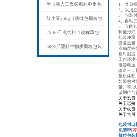
包装秤纯电动价格
半自动人工套袋颗粒称重包
1、菜单
2、
采用
3、包装
装秤20-60公斤
红小豆25kg自动缝包颗粒包
4、自动
5、立的
装秤厂家
称量形式
25-60千克饲料自动称重包
包装净重：1
设备重量：
装秤皮带输送式
50公斤塑料生物质颗粒包装
准确度等级
相对湿度
工作环境温
秤自流式价格
电源电压：A
输送带：长
整机体积：
如果您对
量、等,
诚期待与
关于发货
关于运费
关于收货
关于售后
包装封口
包装秤
[
荐
颗粒包装