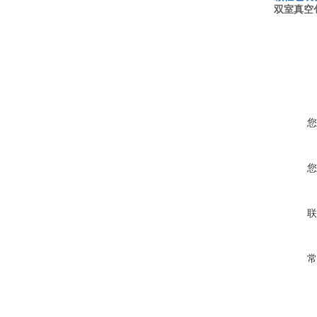
双室
真空
您
您
联
常