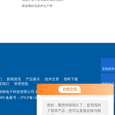
粮食颗粒包装秤生产商
在线咨询
们
新闻资讯
产品展示
技术文章
资料下载
系我们
管理登陆
联系方式
您好！欢迎前来咨询，很高兴为您
在线交流
海铸衡电子科技有限公司
站点地图
服务，请问您要咨询什么问题呢？
909
备案号：
沪ICP备14030360号-33
技术支持：
智
二维码
您好，看您停留很久了，是否找到
了需求产品，您可以直接在线与我