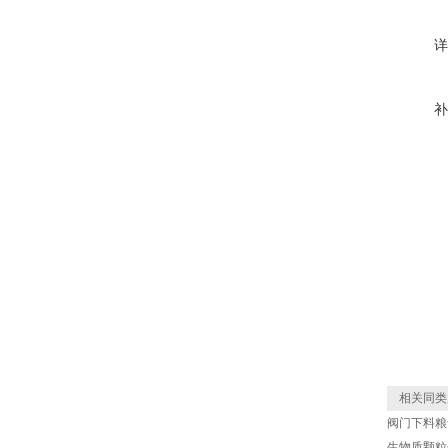
详
补
相关同类
阀门下料粮
生物质颗粒包