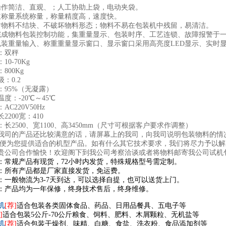
操作简洁、直观、；人工协助上袋，电动夹袋。
立称量系统称量，称量精度高，速度快。
时物料不结块、不破坏物料形态；物料不易在包装机中残留，易清洁。
完成物料包装控制功能，集重量显示、包装时序、工艺连锁、故障报警于
包装重量输入、称重重量显示窗口、显示窗口采用高亮度LED显示、实时
：双秤
0-70Kg
800Kg
：0.2
：95%（无凝露）
度：-20℃～45℃
C220V50Hz
2200宽：410
长2500、宽1100、高3450mm（尺寸可根据客户要求作调整）
我司的产品还比较满意的话，请屏幕上的我司，向我司说明包装物料的情
以便为您提供适合的机型产品。如有什么其它技术要求，我们将尽力予以解
贵公司合作愉快！欢迎阁下到我公司考察洽谈或者将物料邮寄我公司试机
：常规产品有现货，72小时内发货，特殊规格型号需定制。
：所有产品都是厂家直接发货，免运费。
：一般物流为3-7天到达，可以选择自提，也可以送货上门。
：产品均为一年保修，终身技术售后，终身维修。
机
[荐]
适合包装各类固体食品、药品、日用品餐具、五电子等
]
适合包装5公斤-70公斤粮食、饲料、肥料、木屑颗粒、无机盐等
机
[荐]
适合包装干燥剂、味精、白糖、食盐、洗衣粉、食品添加剂等