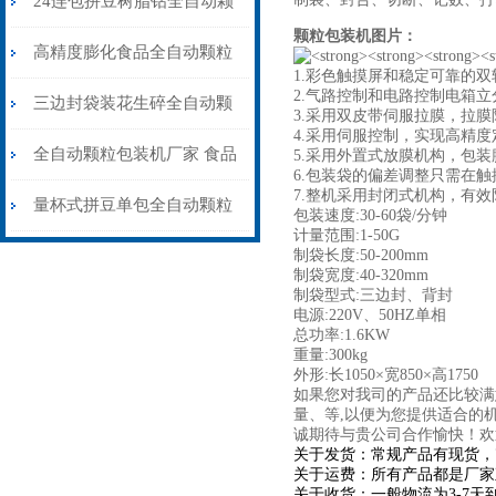
24连包拼豆树脂钻全自动颗
颗粒包装机图片：
粒包装机高精度防静电
高精度膨化食品全自动颗粒
1.彩色触摸屏和稳定可靠的
2.气路控制和电路控制电箱
包装机15-35克\包
三边封袋装花生碎全自动颗
3.
采用双皮带伺服拉膜，拉膜
4.
采用伺服控制，实现高精度
粒包装机1000克\包
全自动颗粒包装机厂家 食品
5.采用外置式放膜机构，包
6.包装袋的偏差调整只需在
7.整机采用封闭式机构，有
大米小米白糖食盐包装机
量杯式拼豆单包全自动颗粒
包装速度:30-60袋/分钟
计量范围:1-50G
包装机厂家可定制
制袋长度:50-200mm
制袋宽度:40-320mm
制袋型式:三边封、背封
电源:220V、50HZ单相
总功率:1.6KW
重量:300kg
外形:长1050×宽850×高1750
如果您对我司的产品还比较满
量、等,以便为您提供适合的
诚期待与贵公司合作愉快！欢
关于发货：常规产品有现货，
关于运费：所有产品都是厂家
关于收货：一般物流为3-7