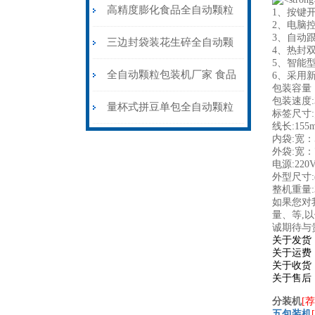
粒包装机高精度防静电
高精度膨化食品全自动颗粒
1、按键
2、电脑
3、自动
包装机15-35克\包
三边封袋装花生碎全自动颗
4、热封
5、智能
粒包装机1000克\包
全自动颗粒包装机厂家 食品
6、
采用
包装容量：
包装速度:3
大米小米白糖食盐包装机
量杯式拼豆单包全自动颗粒
标签尺寸:宽
线长:155
包装机厂家可定制
内袋:宽：5
外袋:宽：7
电源:220V
外型尺寸:(L
整机重量:3
如果您对
量、等,
诚期待与
关于发货
关于运费
关于收货
关于售后
分装机
[荐
五包装机