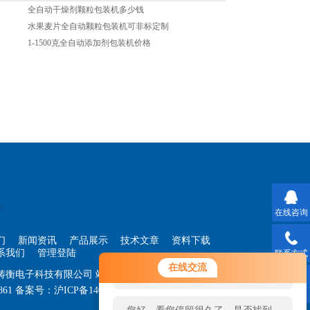
全自动干燥剂颗粒包装机多少钱
水果麦片全自动颗粒包装机可非标定制
1-1500克全自动添加剂包装机价格
在线咨询
们
新闻资讯
产品展示
技术文章
资料下载
系我们
管理登陆
联系方式
您好！欢迎前来咨询，很高兴为您
在线交流
海铸衡电子科技有限公司
站点地图
服务，请问您要咨询什么问题呢？
861
备案号：
沪ICP备14030360号-33
技术支持：
智
二维码