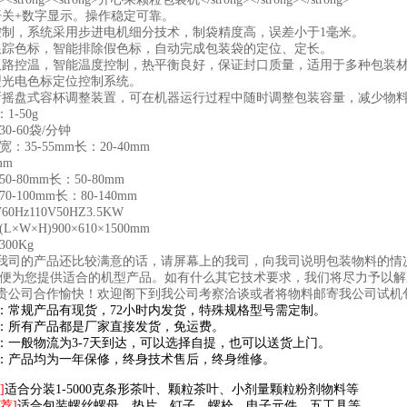
开关+数字显示。操作稳定可靠。
控制，系统采用步进电机细分技术，制袋精度高，误差小于1毫米。
跟踪色标，智能排除假色标，自动完成包装袋的定位、定长。
双路控温，智能温度控制，热平衡良好，保证封口质量，适用于多种包装
型光电色标定位控制系统。
新摇盘式容杯调整装置，可在机器运行过程中随时调整包装容量，减少物
1-50g
0-60袋/分钟
：35-55mm长：20-40mm
mm
0-80mm长：50-80mm
0-100mm长：80-140mm
60Hz110V50HZ3.5KW
×W×H)900×610×1500mm
00Kg
我司的产品还比较满意的话，请屏幕上的我司，向我司说明包装物料的情
以便为您提供适合的机型产品。如有什么其它技术要求，我们将尽力予以解
贵公司合作愉快！欢迎阁下到我公司考察洽谈或者将物料邮寄我公司试机
：常规产品有现货，72小时内发货，特殊规格型号需定制。
：所有产品都是厂家直接发货，免运费。
：一般物流为3-7天到达，可以选择自提，也可以送货上门。
：产品均为一年保修，终身技术售后，终身维修。
]
适合分装1-5000克条形茶叶、颗粒茶叶、小剂量颗粒粉剂物料等
[荐]
适合包装螺丝螺母、垫片、钉子、螺栓、电子元件、五工具等