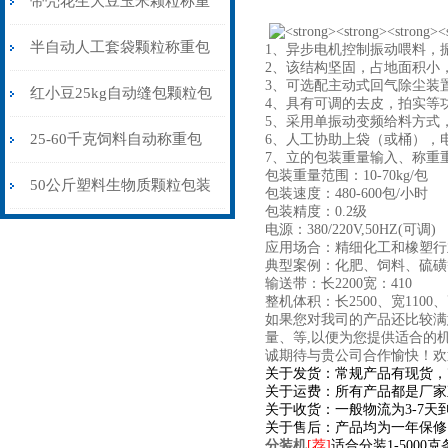
带壳花生大豆玉米颗粒称重
包装秤纯电动价格
半自动人工套袋颗粒称重包
1、异步电机控制振动喂料，
2、该
结构坚固，占地面积小
3、可选配主动式回气除尘装
装秤20-60公斤
红小豆25kg自动缝包颗粒包
4、
具有可调的去皮，拍实等
5、
采用单振动变频给料方式
装秤厂家
25-60千克饲料自动称重包
6、人工协助上袋（或桶），
7、立的包装重量输入、称重
包装重量范围：10-70kg/包
装秤皮带输送式
50公斤塑料生物质颗粒包装
包装速度：480-600包/小时
包装精度：0.2级
秤自流式价格
电源：380/220V,50HZ(可调)
应用场合：精细化工和橡塑行
典型案例：化肥、饲料、硫磺
输送带：长2200宽：410
整机体积：长2500、宽110
如果您对我司的产品还比较满
量、等,以便为您提供适合的
诚期待与贵公司合作愉快！欢
关于发货：常规产品有现货，
关于运费：所有产品都是厂家
关于收货：一般物流为3-7
关于售后：产品均为一年保修
分装机
[荐]
适合分装1-500