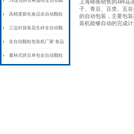
24连包拼豆树脂钻全自动颗
上海铸衡销售的4种花
子、青豆、豆类、五谷杂
粒包装机高精度防静电
高精度膨化食品全自动颗粒
的自动包装，主要包装
装机能够自动的完成计
包装机15-35克\包
三边封袋装花生碎全自动颗
粒包装机1000克\包
全自动颗粒包装机厂家 食品
大米小米白糖食盐包装机
量杯式拼豆单包全自动颗粒
包装机厂家可定制