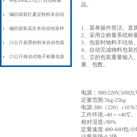
钾肥BB肥25公斤自动称重
品。
包装秤移动式双称
编织袋装红薯淀粉粉末自动
1、菜单操作简洁、直
包装秤配缝口机
编织袋装花生米自动包装秤
2、
采用立称量系统称
3、包装时物料不结块
\自流式灌装秤品牌
25公斤炭黑粉粉末自动包装
4、自动完成物料包装
秤升降除尘式
25公斤移动式电子称重包装
5、立的包装重量输入
量、包数。
秤粮库专用
电源：380/220V,50HZ
定量范围:5kg-25kg
电源:380（220）±10％
工作环境:-40～+40℃、
相对湿度≤90%
定量速度:480-600包/
计量等级:0.2级