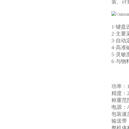
装、计
1·键
2·主
3·自
4·高
5·灵
6·
与物
功率：1
精度：
称重范围
电源：AC
包装速度
输送带：
整机体积