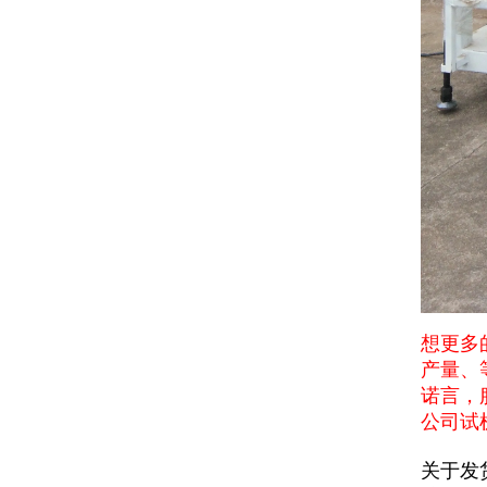
想更多
产量、
诺言，
公司试
关于发