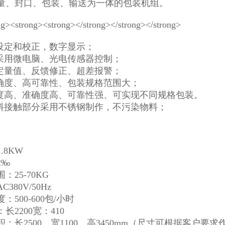
量、封口、包装、输送为一体的包装机组。
盘设定和校正，数字显示；
要采用微电脑、光电传感器控制；
动定量值、反馈修正、超差报警；
准确度、高可靠性、包装规格范围大；
敏度高、准确度高、可靠性强、可实现不同规格包装。
料接触部分采用不锈钢制作，不污染物料；
.8KW
2‰
：25-70KG
380V/50Hz
：500-600包/小时
长2200宽：410
：长2500、宽1100、高3450mm（尺寸可根据客户要求