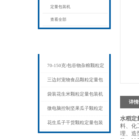
定量包装机
查看全部
相关文章
Related articles
70-150克\包谷物杂粮颗粒定
量包装机制袋封口一体
三边封宠物食品颗粒定量包
装机称重封口一体
袋装花生米颗粒定量包装机
详情
1公斤背封价格
微电脑控制坚果瓜子颗粒定
水稻
定
量包装机三边封价格
花生瓜子干货颗粒定量包装
料、化
理、造
机背封三边封都可做