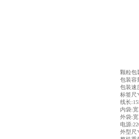
颗粒包
包装容量
包装速度
标签尺寸
线长:15
内袋:宽：
外袋:宽：
电源:22
外型尺寸: