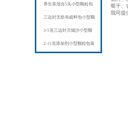
粒包装机多少钱
养生茶混合5头小型颗粒包
萄干、
我司提
装机高精度可定制
三边封无纺布卤料包小型颗
粒包装机厂家
3-5克三边封灭烟沙小型颗
粒包装机智能化
2-15克添加剂小型颗粒包装
机三边封