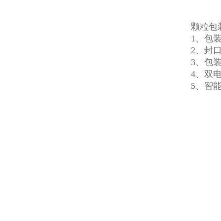
颗粒包
1、包
2、封
3、包
4、双
5、智