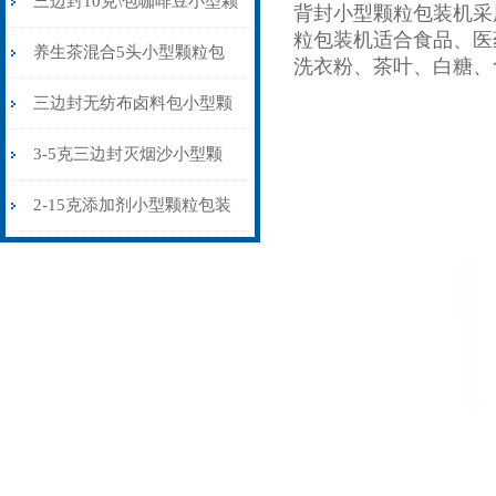
三边封10克\包咖啡豆小型颗
背封小型颗粒包装机采
粒包装机适合食品、医
粒包装机多少钱
养生茶混合5头小型颗粒包
洗衣粉、茶叶、白糖、
装机高精度可定制
三边封无纺布卤料包小型颗
粒包装机厂家
3-5克三边封灭烟沙小型颗
粒包装机智能化
2-15克添加剂小型颗粒包装
机三边封