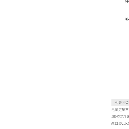
详
补
相关同类
电脑定量三
500克花
敞口袋25