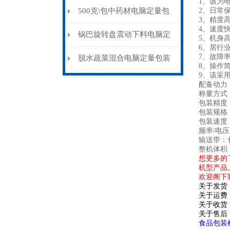
1、该
为
包装机150克\包
500克\包中药材电脑定量包
2、日常
3、精度高
4、速度快
装机厂家现货
锅巴旋转盘震动下料电脑定
5、机身
6、居行
7、故障
量包装机200-400克
脱水蔬菜混合电脑定量包装
8、操作
9、该
采
机3克\包
配备动力：
称量方式
包装精度：
包装规格：1
包装速度：
频率/电压：5
输送带：长
整机体积：
想更多的
机型产品
欢迎阁下
关于发货
关于运费
关于收货
关于售后
食品包装