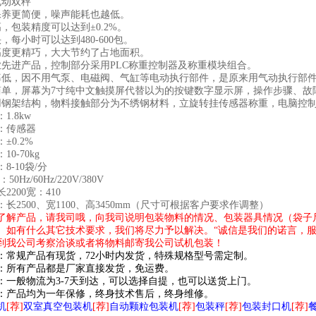
电动双秤
保养更简便，噪声能耗也越低。
，包装精度可以达到±0.2%。
，每小时可以达到480-600包。
高度更精巧，大大节约了占地面积。
业先进产品，控制部分采用PLC称重控制器及称重模块组合。
率低，因不用气泵、电磁阀、气缸等电动执行部件，是原来用气动执行部件
简单，屏幕为7寸纯中文触摸屏代替以为的按键数字显示屏，操作步骤、
用钢架结构，物料接触部分为不绣钢材料，立旋转挂传感器称重，电脑控
1.8kw
：传感器
±0.2%
0-70kg
8-10袋/分
0Hz/60Hz/220V/380V
2200宽：410
长2500、宽1100、高3450mm（尺寸可根据客户要求作调整）
了解产品，请我司哦，向我司说明包装物料的情况、包装器具情况（袋子
。如有什么其它技术要求，我们将尽力予以解决。“诚信是我们的诺言，服
到我公司考察洽谈或者将物料邮寄我公司试机包装！
：常规产品有现货，72小时内发货，特殊规格型号需定制。
：所有产品都是厂家直接发货，免运费。
：一般物流为3-7天到达，可以选择自提，也可以送货上门。
：产品均为一年保修，终身技术售后，终身维修。
机
[荐]
双室真空包装机
[荐]
自动颗粒包装机
[荐]
包装秤
[荐]
包装封口机
[荐]