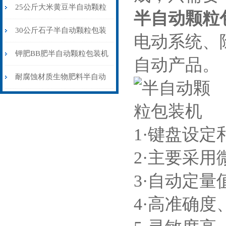
包装机配缝包机
25公斤大米黄豆半自动颗粒
半自动颗粒
包装机配缝包机
30公斤石子半自动颗粒包装
电动系统、
机皮带输送式
钾肥BB肥半自动颗粒包装机
自动产品。
304不锈钢材质
耐腐蚀材质生物肥料半自动
颗粒包装机厂家供应
1·键盘设
2·主要采
3·自动定
4·高准确