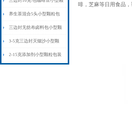
三边封10克\包咖啡豆小型颗
啡，芝麻等日用食品，
粒包装机多少钱
养生茶混合5头小型颗粒包
装机高精度可定制
三边封无纺布卤料包小型颗
粒包装机厂家
3-5克三边封灭烟沙小型颗
粒包装机智能化
2-15克添加剂小型颗粒包装
机三边封