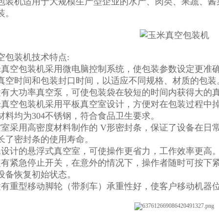
包装机适用于大规模生产型企业的水产、肉类、果蔬、酱
装。
空包装机技术特点:
米真空包装机采用微电脑控制系统，使包装参数设定更准
真空时间和包装封口时间，以适应不同规格、材质的包装
置有大功率真空泵，可使包装袋在较短的时间内获得大的
米真空包装机采用平板真空室设计，方便对在包装过程中
材料均为304不锈钢，符合食品卫生要求。
空室采用高密度材料制作的 V形密封条，保证了设备在日
长了密封条的使用寿命。
殊设计的悬浮式真空室，可使操作更省力，工作效率更高
装有紧急停止开关，在意外的情况下，操作者随时可按下
设备恢复初始状态。
置有重型移动脚轮（带刹车）承重性好，使客户移动机器