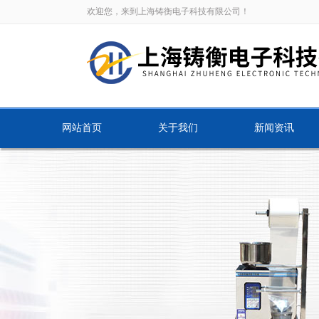
欢迎您，来到上海铸衡电子科技有限公司！
网站首页
关于我们
新闻资讯