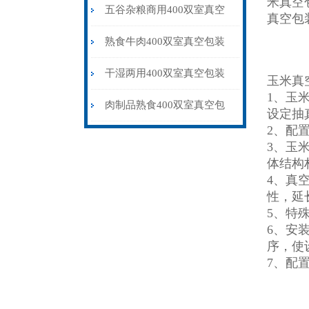
米真空
机 食品真空包装保鲜设备
五谷杂粮商用400双室真空
真空包
包装机多少钱一台
熟食牛肉400双室真空包装
机抽气封口保鲜
干湿两用400双室真空包装
玉米真
1、玉
机水果蔬菜肉制品专用
肉制品熟食400双室真空包
设定抽
2、配
装机保鲜防腐品牌
3、玉
体结构
4、真
性，延
5、特
6、安
序，使
7、配