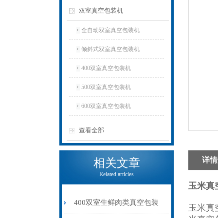
双室真空包装机
全自动双室真空包装机
倾斜式双室真空包装机
400双室真空包装机
500双室真空包装机
600双室真空包装机
查看全部
详情
相关文章
Related articles
玉米真
400双室生鲜肉类真空包装
玉米真