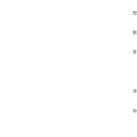
您
联
常
详
补