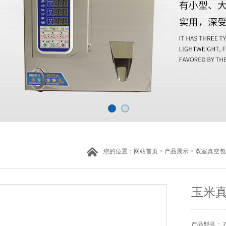
您的位置：
网站首页
>
产品展示
>
双室真空包
玉米
产品型号： ZH-