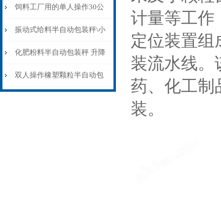
配缝包机价格
饲料工厂用的单人操作30公
计量等工作
斤半自动包装秤价格
振动式给料半自动包装秤\小
定位装置组
麦玉米黄豆专用打包秤
化肥粉料半自动包装秤 升降
装流水线。
除尘防爆式灌装秤25公斤
双人操作橡塑颗粒半自动包
药、化工制
装秤15-60千克
装。