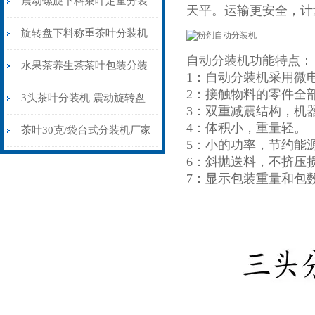
震动螺旋下料茶叶定量分装
天平。运输更安全，计
机30-80克
旋转盘下料称重茶叶分装机
自动分装机功能特点：
生产厂家
水果茶养生茶茶叶包装分装
1：自动分装机采用微
2：接触物料的零件全
机可定制多头
3头茶叶分装机 震动旋转盘
3：双重减震结构，机
4：体积小，重量轻。
下料分包机
茶叶30克/袋台式分装机厂家
5：小的功率，节约能
6：斜抛送料，不挤压
7：显示包装重量和包