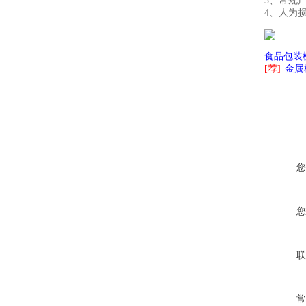
3、
常规产
4、
人为
食品包装
[荐]
金属
您
您
联
常