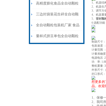
1、机器结
粒包装机高精度防静电
高精度膨化食品全自动颗粒
2、机器生
3、调节方
包装机15-35克\包
三边封袋装花生碎全自动颗
4、机器重
5、
背封颗
6:选配功
粒包装机1000克\包
全自动颗粒包装机厂家 食品
大米小米白糖食盐包装机
量杯式拼豆单包全自动颗粒
制袋尺寸：（
包装速度 ： 2
包装机厂家可定制
计量范围 ： 
计量准确度 :
电源电压 :2
功 率: 1.8
整机重量: 
外形尺寸:（
封口形式：
想更多的
品。欢迎
1、
保修
2、
我司