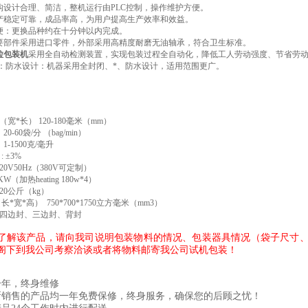
构设计合理、简洁，整机运行由PLC控制，操作维护方便。
产稳定可靠，成品率高，为用户提高生产效率和效益。
便：更换品种约在十分钟以内完成。
要部件采用进口零件，外部采用高精度耐磨无油轴承，符合卫生标准。
粒包装机
采用全自动检测装置，实现包装过程全自动化，降低工人劳动强度、节省劳
能：防水设计：机器采用全封闭、*、防水设计，适用范围更广。
宽*长） 120-180毫米（mm）
0-60袋/分 （bag/min）
1-1500克/毫升
 ±3%
20V50Hz（380V可定制）
KW（加热heating 180w*4）
320公斤（kg）
长*宽*高） 750*700*1750立方毫米（mm3）
四边封、三边封、背封
了解该产品，请向我司说明包装物料的情况、包装器具情况（袋子尺寸、材
阁下到我公司考察洽谈或者将物料邮寄我公司试机包装！
一年，终身维修
所销售的产品均一年免费保修，终身服务，确保您的后顾之忧！