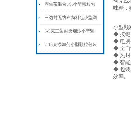
动完成
粒包装机多少钱
养生茶混合5头小型颗粒包
味精，
装机高精度可定制
三边封无纺布卤料包小型颗
小型颗
粒包装机厂家
3-5克三边封灭烟沙小型颗
◆ 按
◆ 电
粒包装机智能化
2-15克添加剂小型颗粒包装
◆ 全
◆ 热
机三边封
◆ 智
◆ 包
效率。