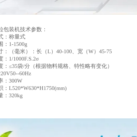
粒包装机技术参数：
式：称量式
：1-1500g
：（毫米）：长（L）40-100、宽（W）45-75
1/1000F.S.2σ
度：≤35袋/分（根据物料规格、特性略有变化）
0V50--60Hz
：300W
L520*W630*H1750(mm)
：320kg