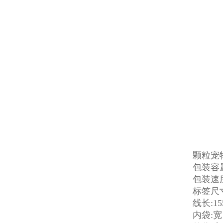
颗粒宠
包装容量
包装速度
标签尺寸
线长:15
内袋:宽：