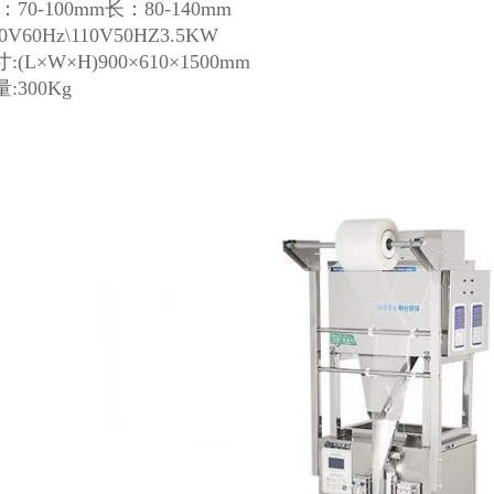
70-100mm长：80-140mm
0V60Hz\110V50HZ3.5KW
(L×W×H)900×610×1500mm
:300Kg