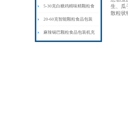
厂家供应
生、瓜
5-30克白糖鸡精味精颗粒食
散粒状
品包装机
20-60克智能颗粒食品包装
机可定制背封三边封
麻辣锅巴颗粒食品包装机充
氮气背封