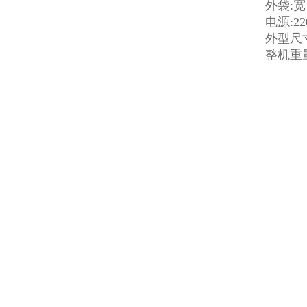
外袋:宽：
电源:22
外型尺寸:
整机重量