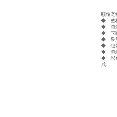
颗粒宠
◆ 整
◆ 包
◆ 气
◆ 采
◆ 包
◆ 包
◆ 彩
成.