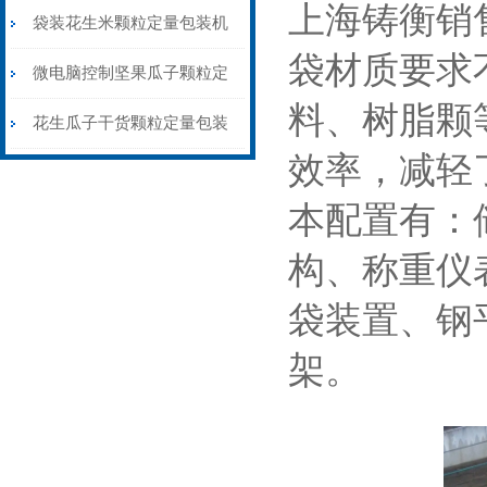
上海铸衡销
装机称重封口一体
袋装花生米颗粒定量包装机
袋材质要求
1公斤背封价格
微电脑控制坚果瓜子颗粒定
料、树脂颗
量包装机三边封价格
花生瓜子干货颗粒定量包装
效率，减轻
机背封三边封都可做
本配置有：
构、称重仪
袋装置、钢
架。