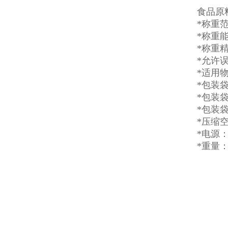
食品原
*称重范围
*称重能力
*称重精
*允许误
*适用
*包装
*包装袋
*包装
*压缩空气
*电源：
*重量：8