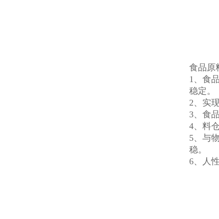
食品原
1、食
稳定。
2、实
3、食
4、料
5、与
稳。
6、人