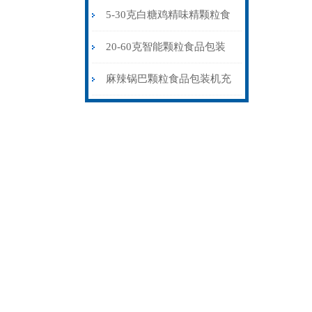
厂家供应
5-30克白糖鸡精味精颗粒食
品包装机
20-60克智能颗粒食品包装
机可定制背封三边封
麻辣锅巴颗粒食品包装机充
氮气背封