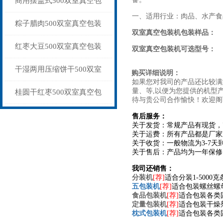
商用摆盖式500双室真空包
一、
适用行业：肉品、水产食
装机厂家供应
粽子腊肉500双室真空包装
双室真空包装机包装样品：
机干湿两用
红枣大豆500双室真空包装
双室真空包装机可选型号：
机微电脑控制
干湿两用压缩饼干500双室
购买详细说明：
如果您对我司的产品还比较满
量、等,以便为您提供的机型
真空包装机品牌
桂圆干红枣500双室真空包
待与贵公司合作愉快！欢迎阁
装机抽气保鲜
售后服务：
关于发货：常规产品有现货，
关于运费：所有产品都是厂家
关于收货：一般物流为3-7
关于售后：产品均为一年保修
我司还销售：
分装机
[荐]
适合
分装1-500
五包装机
[荐]
适合
包装螺丝螺
食品包装机
[荐]
适合
包装各类
定量包装机
[荐]
适合
包装干燥
枕式包装机
[荐]
适合
包装各类