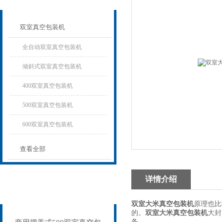
双室真空包装机
全自动双室真空包装机
倾斜式双室真空包装机
400双室真空包装机
500双室真空包装机
600双室真空包装机
查看全部
详情介绍
相关文章
Related articles
双室大米真空包装机
原理也比
的。
双室大米真空包装机
大封
备。