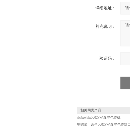
详细地址：
补充说明：
验证码：
相关同类产品：
食品药品500双室真空包装机
鹌鹑蛋、卤蛋500双室真空包装封