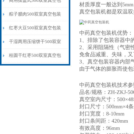
商用摆盖式500双室真空包
材质厚度一般达到5m
真空包装机都是双温双
装机厂家供应
粽子腊肉500双室真空包装
机干湿两用
红枣大豆500双室真空包装
中药真空包装机优势：
1、排除了包装容器中
机微电脑控制
干湿两用压缩饼干500双室
2、采用阻隔性（气密
免食品减重、失味，又
真空包装机品牌
桂圆干红枣500双室真空包
3、真空包装容器内部
由于气体的膨胀而使包
装机抽气保鲜
中药真空包装机技术参
品名/规格：ZH-ZKJ-500
真空室内尺寸：500×485
封口尺寸：500mm×4条
封口宽度：8-10mm
封口条间距：420mm
有效高度：96mm