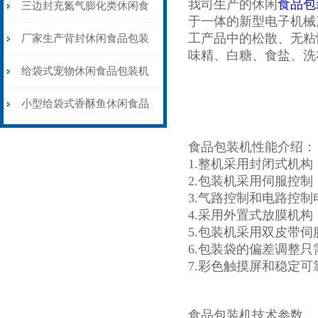
我司生产的休闲
食品包
品包装机可充氮气
三边封充氮气膨化类休闲食
于一体的新型电子机械
工产品中的松散、无粘
品包装机品牌
厂家生产背封休闲食品包装
味精、白糖、食盐、洗
机价格
给袋式宠物休闲食品包装机
配上料机
小型给袋式香酥鱼休闲食品
包装机厂家定制
食品包装机性能介绍：
1.整机采用封闭式机
2.包装机采用伺服控
3.气路控制和电路控
4.采用外置式放膜机
5.包装机采用双皮带
6.包装袋的偏差调整
7.彩色触摸屏和稳定
食品包装机技术参数