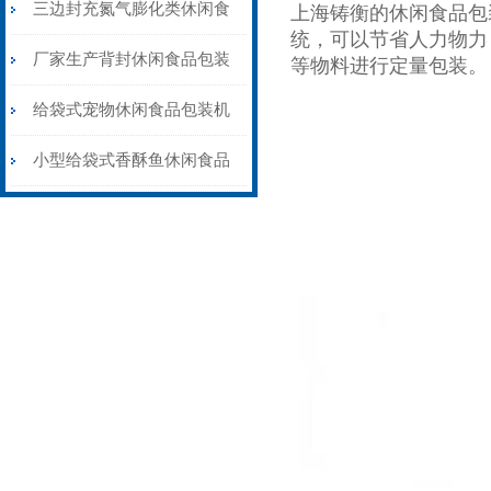
品包装机可充氮气
三边封充氮气膨化类休闲食
上海铸衡的休闲食品包
统，可以节省人力物力
品包装机品牌
厂家生产背封休闲食品包装
等物料进行定量包装。
机价格
给袋式宠物休闲食品包装机
配上料机
小型给袋式香酥鱼休闲食品
包装机厂家定制