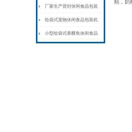
精，奶
品包装机品牌
厂家生产背封休闲食品包装
机价格
给袋式宠物休闲食品包装机
配上料机
小型给袋式香酥鱼休闲食品
包装机厂家定制