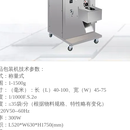
品包装机技术参数：
式：称量式
：1-1500g
：（毫米）：长（L）40-100、宽（W）45-75
1/1000F.S.2σ
度：≤35袋/分（根据物料规格、特性略有变化）
0V50--60Hz
：300W
L520*W630*H1750(mm)