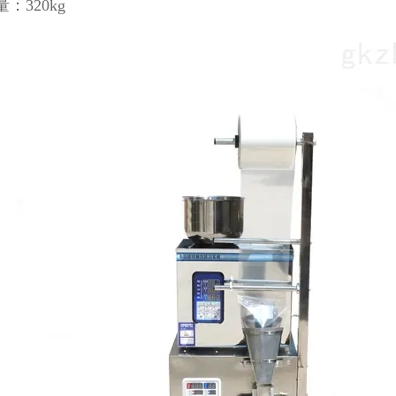
：320kg