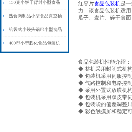
500型厂家报价
150克小饼干背封小型食品
红枣片
食品包装机
是一
力。该食品包装机适用
包装机旋转盘下料
熟食肉制品小型食品真空抽
瓜子、麦片、碎干食面
气包装机厂家供应
给袋式小馒头锅巴小型食品
包装机厂家定制
400型小型膨化食品包装机
充氮气封口
食品包装机性能介绍：
◆ 整机采用封闭式机
◆ 包装机采用伺服控
◆ 气路控制和电路控
◆ 采用外置式放膜机
◆ 包装机采用双皮带
◆ 包装袋的偏差调整
◆ 彩色触摸屏和稳定