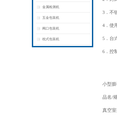
金属检测机
3．不
五金包装机
4．使
阀口包装机
5．台
枕式包装机
6．控
小型膨
品名/规
真空室外