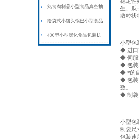
稳定性
包装机旋转盘下料
熟食肉制品小型食品真空抽
生、瓜
散粒状
气包装机厂家供应
给袋式小馒头锅巴小型食品
包装机厂家定制
400型小型膨化食品包装机
小型包
充氮气封口
◆ 进
◆ 伺
◆ 包
◆ *
◆ 包
数。
◆ 制
小型包
制袋尺寸
包装速度 