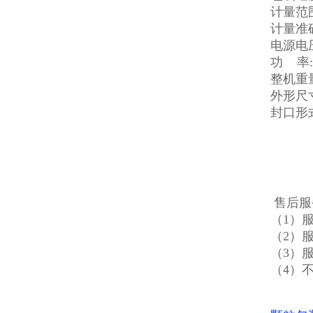
计量范围
计量准确
电源电压
功 率: 
整机重量
外形尺寸
封口形
售后服
（1）
（2）
（3）
（4）