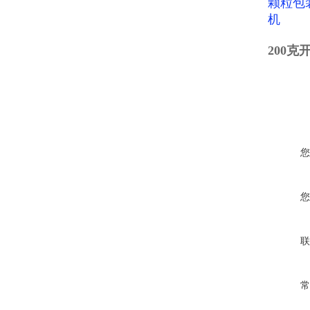
颗粒包
机
200
您
您
联
常