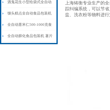
机100-1000克
酒鬼花生小型给袋式全自动
上海铸衡专业生产的全
踪纠编系统，可以节省
食品包装机定制
馒头糕点全自动食品包装机
盐、洗衣粉等物料进行
可充氮气
全自动薏米仁500-1000克食
品包装机设备
全自动膨化食品包装机 薯片
充氮气包装封口机