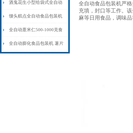
机100-1000克
酒鬼花生小型给袋式全自动
全自动食品包装机严格
充填，封口等工作。该
食品包装机定制
馒头糕点全自动食品包装机
麻等日用食品，调味品
可充氮气
全自动薏米仁500-1000克食
品包装机设备
全自动膨化食品包装机 薯片
充氮气包装封口机