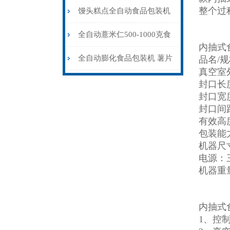
整个过
食品包装机定制
馒头糕点全自动食品包装机
可充氮气
全自动薏米仁500-1000克食
内抽式
品包装机设备
全自动膨化食品包装机 薯片
品名/规格
真空室外
充氮气包装封口机
封口长度
封口宽度
封口间距
有效高度
包装能力
机器尺寸：
电源：三相
机器重量
内抽式
1、控