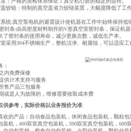
空泵：严格的质检体系保证了真空机心脏的稳定的运转。
空盖铰链：特制的真空盖省力铰链装置，大幅度降低了工
震系统:真空泵电机的避震设计使机器在工作中始终保持低
形密封条:由高密度材料制作的V形真空室密封条，保证机
长了密封条的使用寿命，减少更换次数，减低生产本。
空室采用304不锈钢生产，整机洁净、耐腐蚀，可以适应工
务：
年之内免费保修
一生提供计术支持与服务
提供所售产品三包服务
保修期或是人为故障的，维修需要收取成本费
仅供参考，实际价格以业务报价为准
喜欢的产品：自动食品包装机，休闲食品包装机，颗粒包
包装机，400双室真空包装机，500双室真空包装机，60
，自动包装秤，粮食自动包装秤，小型分装机，颗粒分装