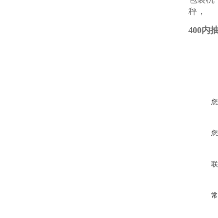
秤，
400
您
您
联
常