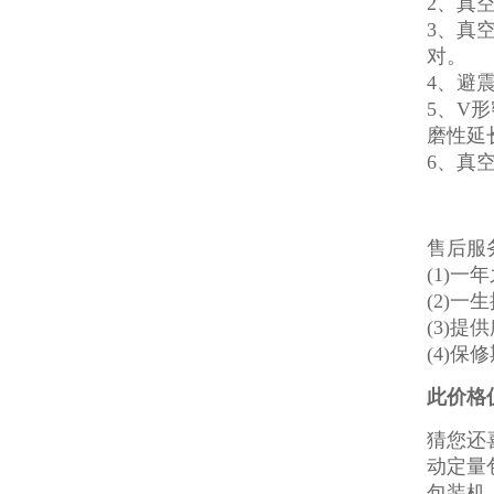
2、真
3、真
对。
4、避
5、V
磨性延
6、真
售后服
(1)一
(2)
(3)
(4)
此价格
猜您还
动定量
包装机