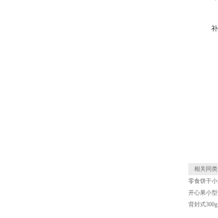
补
相关同类
零食饼干小
开心果小型食
背封式30