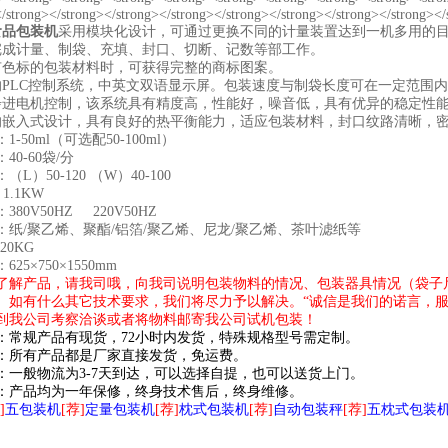
食品包装机
采用模块化设计，可通过更换不同的计量装置达到一机多用的
完成计量、制袋、充填、封口、切断、记数等部工作。
有色标的包装材料时，可获得完整的商标图案。
的PLC控制系统，中英文双语显示屏。包装速度与制袋长度可在一定范围
步进电机控制，该系统具有精度高，性能好，噪音低，具有优异的稳定性
的嵌入式设计，具有良好的热平衡能力，适应包装材料，封口纹路清晰，
-50ml（可选配50-100ml）
40-60袋/分
L）50-120 （W）40-100
1.1KW
80V50HZ 220V50HZ
：纸/聚乙烯、聚酯/铝箔/聚乙烯、尼龙/聚乙烯、茶叶滤纸等
20KG
25×750×1550mm
了解产品，请我司哦，向我司说明包装物料的情况、包装器具情况（袋子
。如有什么其它技术要求，我们将尽力予以解决。“诚信是我们的诺言，服
到我公司考察洽谈或者将物料邮寄我公司试机包装！
：常规产品有现货，72小时内发货，特殊规格型号需定制。
：所有产品都是厂家直接发货，免运费。
：一般物流为3-7天到达，可以选择自提，也可以送货上门。
：产品均为一年保修，终身技术售后，终身维修。
]
五包装机
[荐]
定量包装机
[荐]
枕式包装机
[荐]
自动包装秤
[荐]
五枕式包装