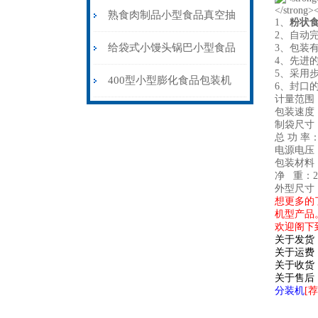
包装机旋转盘下料
熟食肉制品小型食品真空抽
1、
粉状
2、自动
气包装机厂家供应
给袋式小馒头锅巴小型食品
3、包装
4、先进
5、
采用
包装机厂家定制
400型小型膨化食品包装机
6、封口
计量范围：1
充氮气封口
包装速度：
制袋尺寸：（
总 功 率：
电源电压：3
包装材料
净 重：2
外型尺寸：6
想更多的
机型产品
欢迎阁下
关于发货
关于运费
关于收货
关于售后
分装机
[荐