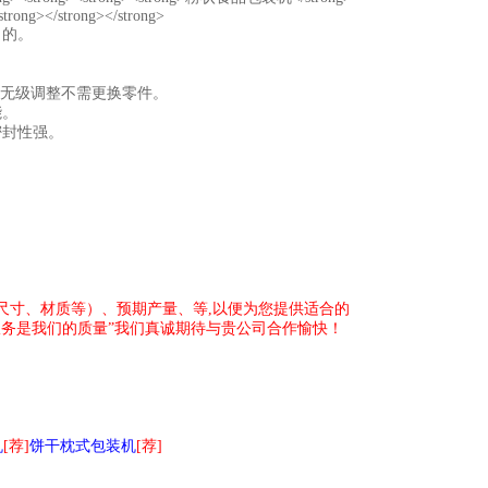
目的。
内无级调整不需更换零件。
能。
密封性强。
尺寸、材质等）、预期产量、等,以便为您提供适合的
务是我们的质量”我们真诚期待与贵公司合作愉快！
机
[荐]
饼干枕式包装机
[荐]