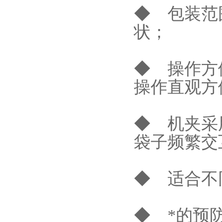
◆ 包装范
状；
◆ 操作方
操作直观方
◆ 机夹采
袋子频繁交
◆ 适合不
◆ *的预